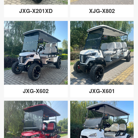
JXG-X201XD
XJG-X802
JXG-X602
JXG-X601